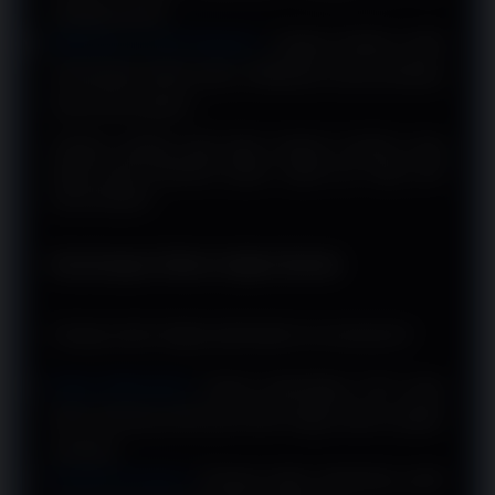
strategi proven.
Withdraw Profit Reguler:
Jangan biarkan profit
menumpuk terlalu lama. Withdraw secara berkala
buat secure gains.
Dengan strategi yang tepat, banyak member yang
dapet profit konsisten jutaan rupiah per bulan dari
posisi bandar!
Keuntungan Sistem Lingkar Bandar
Kenapa sistem lingkar jadi bandar ini revolusioner?
Edge Matematis:
House advantage 2-5% yang
bikin peluang profit jadi lebih tinggi dalam jangka
panjang.
Profit Konsisten:
Dengan edge matematis, profit