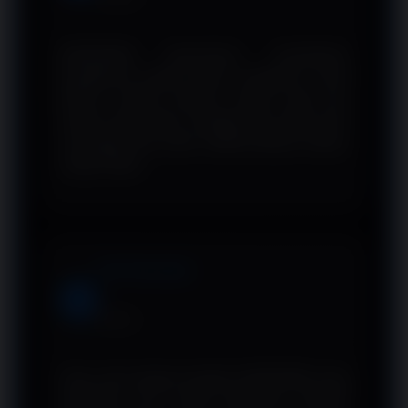
BANDAR80 benar-benar memberikan
pengalaman terbaik dalam mengakses result
Macau. Update hasilnya sangat cepat dan
hampir tanpa delay, sehingga saya tidak perlu
menunggu lama untuk melihat keluaran terbaru
setiap malam.
Adri Patumbak
AP
Medan
Saya suka dengan tampilan BANDAR80 yang
sederhana dan mudah digunakan. Bahkan