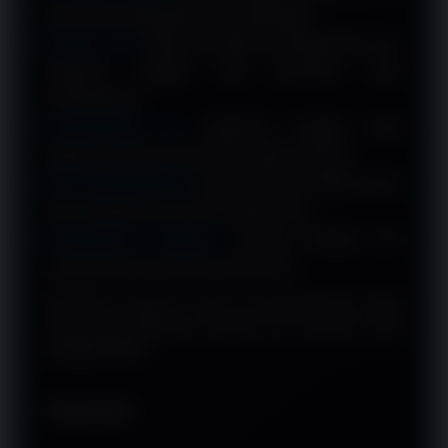
jadi lebih predictable dan sustainable.
Sistem Fair:
Rotasi transparan berdasarkan poin
aktivitas, enggak ada favoritism atau
manipulation.
Auto-Bandar AI:
Algoritma canggih yang
optimize profit tanpa perlu manage manual.
Risk Management:
Kamu bisa set betting limits
dan manage risk sesuai comfort level.
Educational Support:
Tutorial lengkap dan
mentorship dari bandar profesional.
Ditambah customer service yang siap bantu kalau
kamu ada pertanyaan tentang cara maximize profit
sebagai bandar.
Kesimpulan