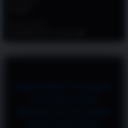
Min Withdraw
l
s
Rp 50.000
Metode Transaksi
Transfer Bank Lokal, E-wallet, QRIS
BANDAR80 𖣂 Lingkar
Slot Gacor Jadi
Bandar Keuntungan
Edge Matematis