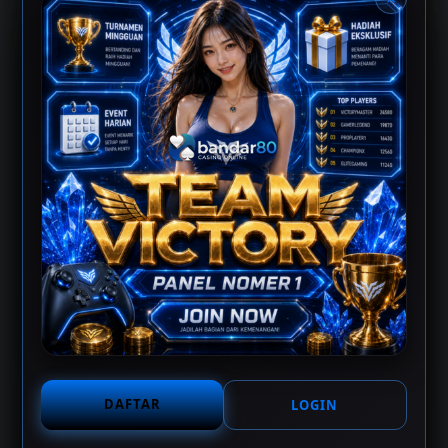
yang bisa diaktifkan dimana sistem akan otomatis
optimize posisi bandar kamu buat profit maksimal
tanpa perlu intervensi manual algoritma AI yang
canggih akan calculate kapan harus aggressive dan
kapan harus conservative berdasarkan pattern betting
dari players. Yang bikin sistem ini fair adalah rotasi
yang transparan setiap pemain bisa lihat antrian siapa
aja yang bakal jadi bandar berikutnya, berapa lama
durasi setiap session bandar (biasanya 30-60 menit),
dan total profit/loss dari session bandar sebelumnya.
Enggak ada favoritism atau manipulation, semuanya
based on poin aktivitas yang bisa diverifikasi oleh
siapa aja.
Cara Maksimalin Keuntungan Jadi Bandar
DAFTAR
LOGIN
Buat dapetin profit maksimal dari posisi bandar, ikuti
strategi ini: