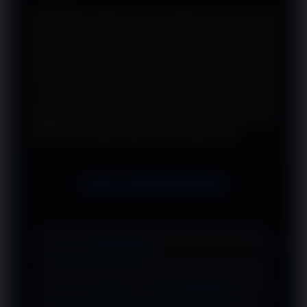
BANDAR80 dengan sistem lingkar slot gacor jadi
bandar ini bener-bener mengubah paradigma gaming
online. Enggak cuma jadi player yang mengandalkan
keberuntungan, kamu bisa jadi bandar dengan edge
matematis yang bikin profit jadi lebih konsisten dan
sustainable. Kalau kamu pengen approach gaming
dengan mindset bisnis dan strategic advantage,
BANDAR80 adalah platform yang paling tepat!
FAQ BANDAR80
Apa itu BANDAR80?
BANDAR80 adalah platform layanan
Apa keunggulan utama BANDAR80?
online yang menyediakan akses