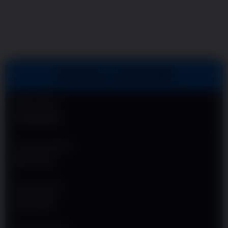
Para Pemain
Agar Semakin
Mudah Meraih
Kemenangan
V
i
TENTANG BANDAR80
e
w
Nama Situs
l
i
BANDAR80
c
e
Jenis Provider
n
s
IDN TOTO
e
d
Min Deposit
e
t
Rp 10.000
a
i