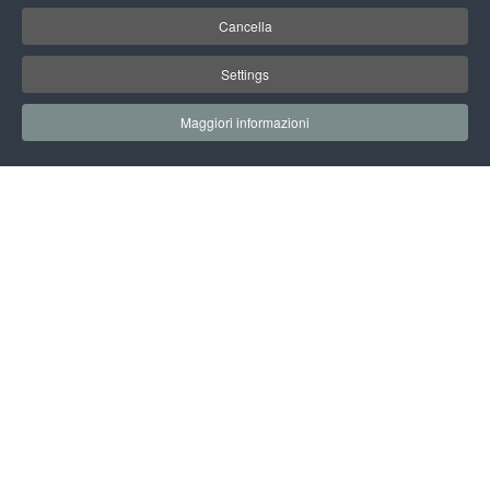
Cancella
Settings
Maggiori informazioni
EARTH TECHNOLOGY EXPO
L'EVENTO
ORARIO
09.00/08.00
INGRESSO GRATUITO