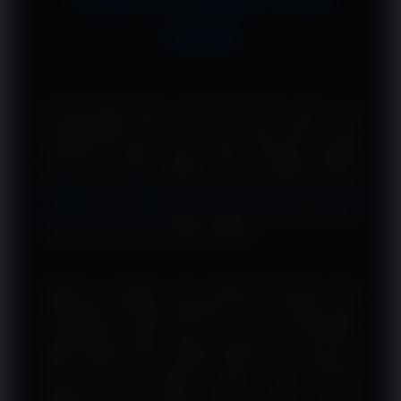
Cepat
Di dunia togel online, ada pemain biasa yang cuma
mengandalkan hoki, dan ada "pemeran utama" yang
konsisten menang karena pakai teknologi canggih.
Nah, kalau kamu pengen masuk kategori kedua,
TOGELON: Pemeran Utama Kegacoran dengan
Machine Learning
adalah platform yang tepat buat
mengubah cara kamu bermain togel.
Platform ini enggak cuma nyediain 50 pasaran togel
terlengkap, tapi juga teknologi machine learning yang
menganalisis jutaan data buat kasih rekomendasi
angka dengan akurasi tinggi. Dengan tools kayak gini,
kamu bisa jadi "pemeran utama" yang namanya
disegani di komunitas karena track record