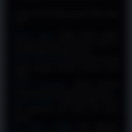
Kenapa machine learning jadi game changer dalam
togel?
Akurasi Tinggi:
Tingkat akurasi prediksi
mencapai 70-80% untuk 2D dan 60% untuk 4D,
jauh lebih tinggi dari prediksi manual.
Analyze Jutaan Data:
AI bisa process data yang
enggak mungkin dianalisis manusia secara
manual.
Pattern Recognition:
Deteksi pola-pola
kompleks yang tersembunyi dalam data historis.
Update Real-Time:
Prediksi di-update setiap 6
jam berdasarkan data terbaru dari semua
pasaran.
50 Pasaran Lengkap:
Dari Singapore,