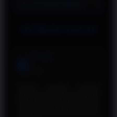
akurasi informasi yang ditampilkan
Apa itu link alternatif TOGELON?
setiap hari sesuai jadwal resmi
sangat tinggi dan dapat dipercaya.
pengeluaran, dan TOGELON
Link alternatif adalah jalur akses
menghadirkan update tersebut secara
cadangan yang disediakan agar
langsung (live) tanpa delay.
TESTIMONI TOGELON
pengguna tetap bisa mengakses
platform jika domain utama
mengalami gangguan atau
pemblokiran.
Iwan Bengkel
IB
Jakarta
TOGELON benar-benar memberikan
pengalaman terbaik dalam mengakses result
Macau. Update hasilnya sangat cepat dan
hampir tanpa delay, sehingga saya tidak perlu
menunggu lama untuk melihat keluaran terbaru