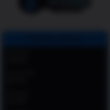
Mempermudah
Para Pemain
Agar Semakin
Mudah Meraih
Kemenangan
V
i
TENTANG TOGELON
e
w
Nama Situs
l
i
TOGELON
c
e
Jenis Provider
n
s
IDN TOTO
e
d
Min Deposit
e
t
Rp 10.000
a