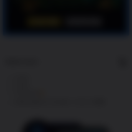
LOGIN
DAFTAR
Show More
5
$
Regular License
Regular
Included:
TOGELON
License
Included:
TOGELON
SELECTED
88
$
Included:
TOGELON LOGIN
100.00
5.00
Extend support to 12 months
$
$
Nikmati
Keunggulan
Yang Kami
Sediakan
Untuk