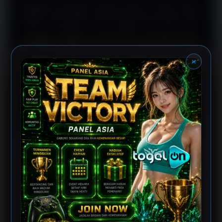
Algoritma kemudian analyze data ini buat nemuin
pattern tersembunyi yang enggak bisa dilihat mata
manusia. Misalnya, AI bisa deteksi kalau di pasaran
Singapore, angka yang keluar di hari Rabu punya
korelasi 65% dengan angka yang keluar di hari Minggu
×
dua minggu sebelumnya. Atau di pasaran Hongkong,
setelah angka besar keluar 4 kali berturut-turut,
probabilitas angka kecil keluar di result berikutnya naik
70%. Pattern-pattern kompleks kayak gini enggak
mungkin ditemukan manual, tapi machine learning
bisa process dengan akurasi tinggi. Yang lebih keren,
sistem ini terus belajar dan improve setiap ada data
baru, algoritma akan re-train dirinya sendiri buat jadi
lebih akurat, jadi prediksi yang kamu dapet selalu
based on informasi paling update dan algoritma paling
canggih.
Cara Jadi Pemeran Utama dengan AI