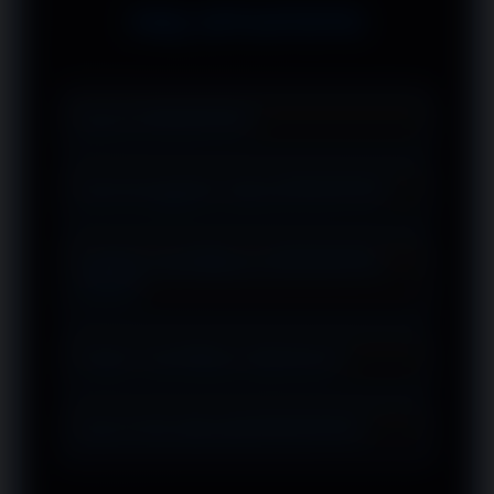
FAQ SITUSTOTO
Apa itu SITUSTOTO?
SITUSTOTO adalah platform layanan
Apa keunggulan utama SITUSTOTO?
online yang menyediakan akses
informasi Toto Macau terbaru,
Keunggulan utama SITUSTOTO terletak
termasuk result atau hasil keluaran
Apakah result Macau di SITUSTOTO
pada kecepatan update result Macau
Macau yang diperbarui secara cepat
akurat?
secara real-time, tampilan yang user-
dan akurat setiap harinya.
friendly, serta akses yang stabil melalui
Ya, SITUSTOTO menyajikan hasil
berbagai perangkat, baik desktop
Kapan result Macau diperbarui?
keluaran Macau yang mengikuti
maupun mobile.
sumber resmi, sehingga tingkat
Result Macau biasanya diperbarui
akurasi informasi yang ditampilkan
Apa itu link alternatif SITUSTOTO?
setiap hari sesuai jadwal resmi
sangat tinggi dan dapat dipercaya.
pengeluaran, dan SITUSTOTO
Link alternatif adalah jalur akses