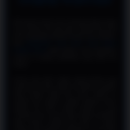
Main togel itu bukan cuma soal tebak-tebakan angka
secara random. Ada "jalur pintar" yang bisa kamu ikuti
buat meningkatkan peluang menang secara signifikan.
Nah,
SITUSTOTO: Jalur Pintar Togel dengan
Prediksi Akurat
adalah platform yang mengajarkan
shortcut ini dengan pendekatan yang ilmiah dan
terukur.
Konsep "jalur pintar" adalah strategi bermain togel
yang based on data, statistik, dan pattern recognition
bukan sekadar feeling atau mimpi. Platform ini
nyediain tools analytics canggih, database historis
lengkap, dan sistem prediksi berbasis AI yang
membantu kamu nemuin angka dengan probabilitas
tinggi. Dengan mengikuti jalur pintar ini, banyak
member yang ngerasain peningkatan win rate hingga