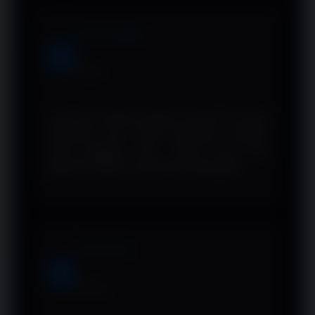
Adri Patumbak
AP
Medan
Saya suka dengan tampilan SITUSTOTO yang
sederhana dan mudah digunakan. Bahkan
untuk pengguna baru, semua menu bisa
dipahami dengan cepat tanpa kebingungan.
Putra Kancil
PK
Belawan