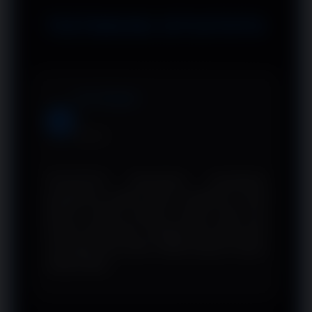
menghadirkan update tersebut secara
cadangan yang disediakan agar
langsung (live) tanpa delay.
TESTIMONI SITUSTOTO
pengguna tetap bisa mengakses
platform jika domain utama
mengalami gangguan atau
pemblokiran.
Iwan Bengkel
IB
Jakarta
SITUSTOTO benar-benar memberikan
pengalaman terbaik dalam mengakses result
Macau. Update hasilnya sangat cepat dan
hampir tanpa delay, sehingga saya tidak perlu
menunggu lama untuk melihat keluaran terbaru
setiap malam.