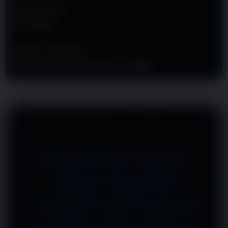
i
Min Withdraw
l
s
Rp 50.000
Metode Transaksi
Transfer Bank Lokal, E-wallet, QRIS
SITUSTOTO 𖣂 Jalur
Pintar Togel 4D
Prediksi dan Pasaran
Lengkap Terpercaya