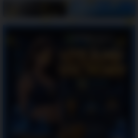
LOGIN
DAFTAR