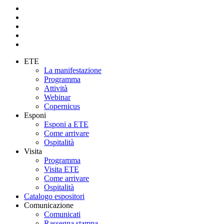
ETE
La manifestazione
Programma
Attività
Webinar
Copernicus
Esponi
Esponi a ETE
Come arrivare
Ospitalità
Visita
Programma
Visita ETE
Come arrivare
Ospitalità
Catalogo espositori
Comunicazione
Comunicati
Rassegna stampa