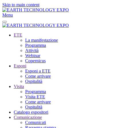
Skip to main content
Menu
ETE
La manifestazione
Programma
Attività
Webinar
Copernicus
Esponi
Esponi a ETE
Come arrivare
Ospitalità
Visita
Programma
Visita ETE
Come arrivare
Ospitalità
Catalogo espositori
Comunicazione
Comunicati
Rassegna stampa